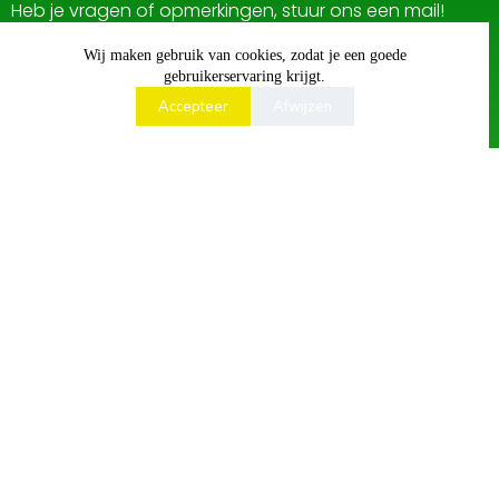
Heb je vragen of opmerkingen, stuur ons een mail!
Wij maken gebruik van cookies, zodat je een goede
gebruikerservaring krijgt.
Accepteer
Afwijzen
Ons Evenemententerrein
Loiderhofweg 7a, Didam
6941 RW
L